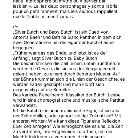
dans l’atmosphère du mythe du « dernier bar
lesbien ». Là, les deux personnages y sont à l’abris
pour un petit moment, mais iels se/nous rappellent
que le Diable ne meurt jamais.
de
.
„Silver Butch und Baby Butch“ ist ein Duett von
Antonia Baehr und Bettina Blanc Penther, in dem sich
zwei Generationen um die Figur der Butch-Lesbe
begegnen.
„Früher war das das Ende, und jetzt ist es der
Anfang“, sagt Silver Butch zu Baby Butch.
Die beiden stricken die Zeit: innen, unten, rundherum
werden die Gesten, die sie aus der Vergangenheit
gelernt haben, zu einem durchlöcherten Muster. Auf
der Bühne krümmen sich die Linien der Geschichte, es
werden Fäden geknüpft und man klopft sich
gegenseitig auf die Schulter.
Das karierte Flanellhemd, Klassiker der Butch-Lesbe,
wird in eine choreografische und musikalische Partitur
verwandelt.
Ist die Butch eine anachronistische Figur, ist sie aus
der Zeit gefallen, oder gehört sie der Zukunft an? Mit
anderen Worten: Wie kann diese Figur eine Reflexion
über Zeit anregen? Wie ermöglicht sie es uns, die Zeit
zu verdrehen, ihre Eingeweide zu öffnen, um die
Machtstrukturen zu verstehen, die in unserer