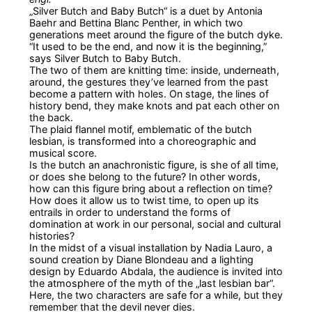
„Silver Butch and Baby Butch“ is a duet by Antonia
Baehr and Bettina Blanc Penther, in which two
generations meet around the figure of the butch dyke.
“It used to be the end, and now it is the beginning,”
says Silver Butch to Baby Butch.
The two of them are knitting time: inside, underneath,
around, the gestures they’ve learned from the past
become a pattern with holes. On stage, the lines of
history bend, they make knots and pat each other on
the back.
The plaid flannel motif, emblematic of the butch
lesbian, is transformed into a choreographic and
musical score.
Is the butch an anachronistic figure, is she of all time,
or does she belong to the future? In other words,
how can this figure bring about a reflection on time?
How does it allow us to twist time, to open up its
entrails in order to understand the forms of
domination at work in our personal, social and cultural
histories?
In the midst of a visual installation by Nadia Lauro, a
sound creation by Diane Blondeau and a lighting
design by Eduardo Abdala, the audience is invited into
the atmosphere of the myth of the „last lesbian bar“.
Here, the two characters are safe for a while, but they
remember that the devil never dies.