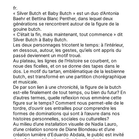
fr
.
« Silver Butch et Baby Butch » est un duo d’Antonia
Baehr et Bettina Blanc Penther, dans lequel deux
générations se rencontrent autour de la figure de la
gouine butch.
« C’était la fin, mais maintenant, tout commence » dit
Silver Butch à Baby Butch.
Les deux personnages tricotent le temps: à l’intérieur,
en dessous, autour, les gestes, qu’iels ont appris du
passé deviennent un motif troué.
Au plateau, les lignes de l’Histoire se courbent, on
noue des ficelles, et on se donne des tapes dans le
dos. Le motif du tartan, emblématique de la lesbienne
butch, est transformé en une partition chorégraphique
et musicale.
De par son lien à une chronicité, la figure de la butch
est-elle finalement de tout temps, ou bien du futur? En
d’autres termes, quelle reflexion nous emmène cette
figure sur le temps? Comment nous permet-elle de le
tordre, d’ouvrir ses entrailles pour comprendre les
formes de dominations qui sont à l’œuvre dans nos
histoires personnelles, sociales ou culturelles?
Au milieu d’une installation visuelle de Nadia Lauro,
d’une création sonore de Diane Blondeau et d’une
création lumière d’Eduardo Abdala, le public est invité