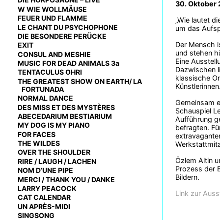
30. Oktober
W WIE WOLLMÄUSE
FEUER UND FLAMME
„Wie lautet d
LE CHANT DU PSYCHOPHONE
um das Aufsp
DIE BESONDERE PERÜCKE
Der Mensch is
EXIT
und stehen hä
CONSUL AND MESHIE
Eine Ausstell
MUSIC FOR DEAD ANIMALS 3a
Dazwischen l
TENTACULUS OHRI
klassische Or
THE GREATEST SHOW ON EARTH/ LA
Künstlerinnen
FORTUNADA
NORMAL DANCE
Gemeinsam en
DES MISS ET DES MYSTÈRES
Schauspiel Le
ABECEDARIUM BESTIARIUM
Aufführung ge
MY DOG IS MY PIANO
befragten. Fü
FOR FACES
extravaganten
THE WILDES
Werkstattmita
OVER THE SHOULDER
Özlem Altin u
RIRE / LAUGH / LACHEN
Prozess der B
NOM D’UNE PIPE
Bildern.
MERCI / THANK YOU / DANKE
LARRY PEACOCK
Link zur Auss
CAT CALENDAR
UN APRÈS-MIDI
SINGSONG