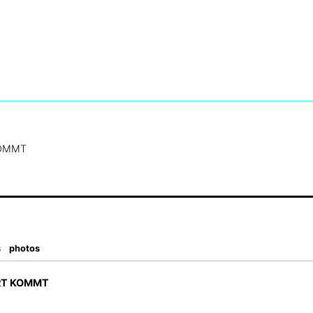
KOMMT
s
photos
RT KOMMT