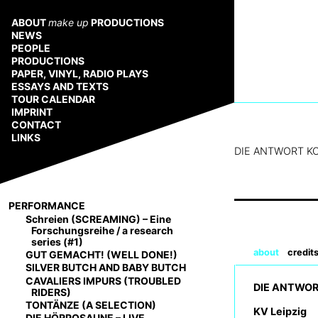
Zum
Inhalt
ABOUT
make up
PRODUCTIONS
springen
NEWS
PEOPLE
PRODUCTIONS
PAPER, VINYL, RADIO PLAYS
ESSAYS AND TEXTS
TOUR CALENDAR
IMPRINT
CONTACT
LINKS
DIE ANTWORT 
PERFORMANCE
Schreien (SCREAMING) – Eine
Forschungsreihe / a research
series (#1)
about
credit
GUT GEMACHT! (WELL DONE!)
SILVER BUTCH AND BABY BUTCH
CAVALIERS IMPURS (TROUBLED
DIE ANTWO
RIDERS)
TONTÄNZE (A SELECTION)
KV Leipzig
DIE HÖRPOSAUNE – LIVE