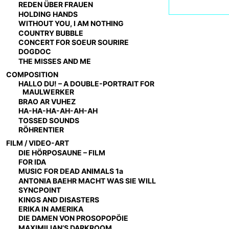
REDEN ÜBER FRAUEN
HOLDING HANDS
WITHOUT YOU, I AM NOTHING
COUNTRY BUBBLE
CONCERT FOR SOEUR SOURIRE
DOGDOC
THE MISSES AND ME
COMPOSITION
HALLO DU! – A DOUBLE-PORTRAIT FOR
MAULWERKER
BRAO AR VUHEZ
HA-HA-HA-AH-AH-AH
TOSSED SOUNDS
RÖHRENTIER
FILM / VIDEO-ART
DIE HÖRPOSAUNE – FILM
FOR IDA
MUSIC FOR DEAD ANIMALS 1a
ANTONIA BAEHR MACHT WAS SIE WILL
SYNCPOINT
KINGS AND DISASTERS
ERIKA IN AMERIKA
DIE DAMEN VON PROSOPOPÖIE
MAXIMILIAN’S DARKROOM