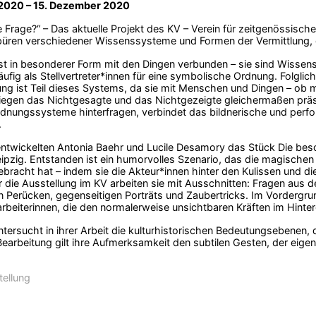
 2020 – 15. Dezember 2020
ie Frage?“ – Das aktuelle Projekt des KV – Verein für zeitgenössisc
üren verschiedener Wissenssysteme und Formen der Vermittlung, 
t in besonderer Form mit den Dingen verbunden – sie sind Wissens
ufig als Stellvertreter*innen für eine symbolische Ordnung. Folglic
ung ist Teil dieses Systems, da sie mit Menschen und Dingen – ob
iegen das Nichtgesagte und das Nichtgezeigte gleichermaßen prä
dnungssysteme hinterfragen, verbindet das bildnerische und perfo
.
twickelten Antonia Baehr und Lucile Desamory das Stück Die be
ipzig. Entstanden ist ein humorvolles Szenario, das die magischen
bracht hat – indem sie die Akteur*innen hinter den Kulissen und die
r die Ausstellung im KV arbeiten sie mit Ausschnitten: Fragen aus d
 Perücken, gegenseitigen Porträts und Zaubertricks. Im Vordergrun
rbeiterinnen, die den normalerweise unsichtbaren Kräften im Hinte
ntersucht in ihrer Arbeit die kulturhistorischen Bedeutungsebenen, d
earbeitung gilt ihre Aufmerksamkeit den subtilen Gesten, der eige
tellung