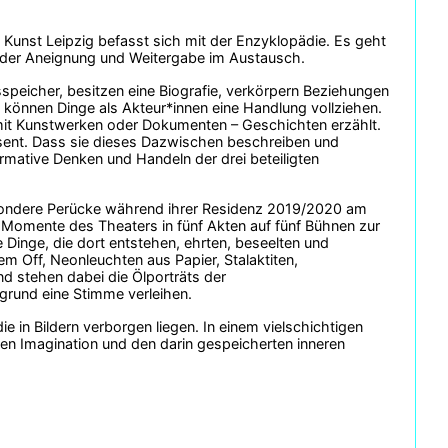
he Kunst Leipzig befasst sich mit der Enzyklopädie. Es geht
der Aneignung und Weitergabe im Austausch.
speicher, besitzen eine Biografie, verkörpern Beziehungen
h können Dinge als Akteur*innen eine Handlung vollziehen.
 mit Kunstwerken oder Dokumenten – Geschichten erzählt.
sent. Dass sie dieses Dazwischen beschreiben und
rmative Denken und Handeln der drei beteiligten
sondere Perücke während ihrer Residenz 2019/2020 am
 Momente des Theaters in fünf Akten auf fünf Bühnen zur
 Dinge, die dort entstehen, ehrten, beseelten und
em Off, Neonleuchten aus Papier, Stalaktiten,
d stehen dabei die Ölporträts der
rgrund eine Stimme verleihen.
ie in Bildern verborgen liegen. In einem vielschichtigen
nen Imagination und den darin gespeicherten inneren