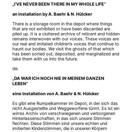
„I’VE NEVER BEEN THERE IN MY WHOLE LIFE“
an installation by A. Baehr & N. Hülcker
There is a storage room in the depot where things
that are not exhibited or have been discarded are
piled up. It is a cluttered archive of reticent and hidden
remains interwoven with our voices. These voices are
our real and imitated children’s voices that continue to
haunt our bodies. We visit the ghosts of that which
has been sorted out, deposited, and marginalized and
take them with us into the future.
de.
„DA WAR ICH NOCH NIE IN MEINEM GANZEN
LEBEN“
eine Installation von A. Baehr & N. Hülcker
Es gibt eine Rumpelkammer im Depot, in der sich das
nicht Ausgestellte und Weggeworfene türmt. Es ist ein
wirres Archiv von verschwiegenen und verborgenen
Hinterlassenschaften, in das sich unsere Stimmen
flechten. Diese Stimmen sind unsere echten und
imitierten Kinderstimmen, die in unseren Körpern