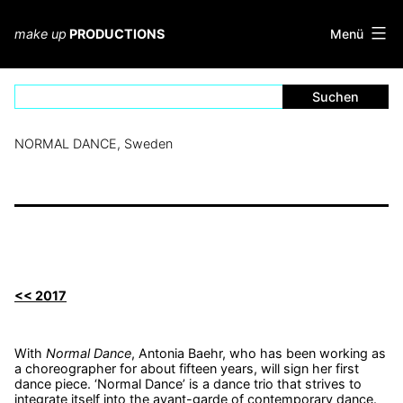
Zum
Inhalt
Menü
make up
PRODUCTIONS
springen
NORMAL DANCE, Sweden
<< 2017
With
Normal Dance
, Antonia Baehr, who has been working as
a choreographer for about fifteen years, will sign her first
dance piece. ‘Normal Dance’ is a dance trio that strives to
integrate itself into the avant-garde of contemporary dance.