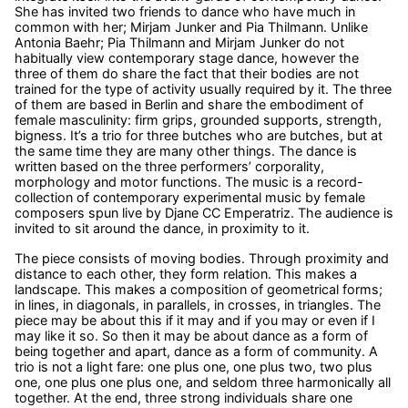
She has invited two friends to dance who have much in
common with her; Mirjam Junker and Pia Thilmann. Unlike
Antonia Baehr; Pia Thilmann and Mirjam Junker do not
habitually view contemporary stage dance, however the
three of them do share the fact that their bodies are not
trained for the type of activity usually required by it. The three
of them are based in Berlin and share the embodiment of
female masculinity: firm grips, grounded supports, strength,
bigness. It’s a trio for three butches who are butches, but at
the same time they are many other things. The dance is
written based on the three performers’ corporality,
morphology and motor functions. The music is a record-
collection of contemporary experimental music by female
composers spun live by Djane CC Emperatriz. The audience is
invited to sit around the dance, in proximity to it.
The piece consists of moving bodies. Through proximity and
distance to each other, they form relation. This makes a
landscape. This makes a composition of geometrical forms;
in lines, in diagonals, in parallels, in crosses, in triangles. The
piece may be about this if it may and if you may or even if I
may like it so. So then it may be about dance as a form of
being together and apart, dance as a form of community. A
trio is not a light fare: one plus one, one plus two, two plus
one, one plus one plus one, and seldom three harmonically all
together. At the end, three strong individuals share one