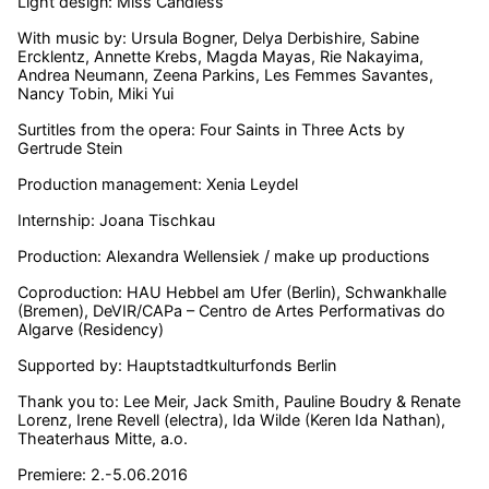
Light design: Miss Candless
With music by: Ursula Bogner, Delya Derbishire, Sabine
Ercklentz, Annette Krebs, Magda Mayas, Rie Nakayima,
Andrea Neumann, Zeena Parkins, Les Femmes Savantes,
Nancy Tobin, Miki Yui
Surtitles from the opera: Four Saints in Three Acts by
Gertrude Stein
Production management: Xenia Leydel
Internship: Joana Tischkau
Production: Alexandra Wellensiek / make up productions
Coproduction: HAU Hebbel am Ufer (Berlin), Schwankhalle
(Bremen), DeVIR/CAPa – Centro de Artes Performativas do
Algarve (Residency)
Supported by: Hauptstadtkulturfonds Berlin
Thank you to: Lee Meir, Jack Smith, Pauline Boudry & Renate
Lorenz, Irene Revell (electra), Ida Wilde (Keren Ida Nathan),
Theaterhaus Mitte, a.o.
Premiere: 2.-5.06.2016