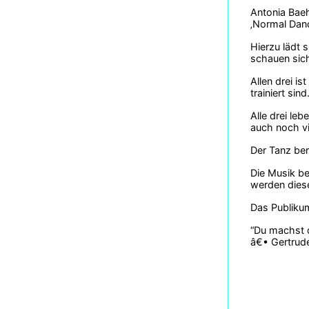
Antonia Baeh
‚Normal Danc
Hierzu lädt 
schauen sic
Allen drei i
trainiert sind
Alle drei leb
auch noch vi
Der Tanz ber
Die Musik b
werden diese
Das Publikum
“Du machst d
â€• Gertrude