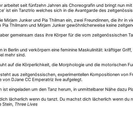
r arbeitet seit fünfzehn Jahren als Choreografin und bringt nun mit
e’ ist ein Tanztrio welches sich in die Avantgarde des zeitgenös
sie Mirjam Junker und Pia Thilman ein, zwei Freundinnen, die ihr in 
h Pia Thilmann und Mirjam Junker gewöhnlicherweise keine zeitge
st aber gemeinsam dass ihre Körper für die vom zeitgenössischen Ta
.
en in Berlin und verkörpern eine feminine Maskulinität: kräftiger Griff,
el mehr sind.
uht auf die Körperlichkeit, die Morphologie und die motorischen Fu
esteht aus zeitgenössischen, experimentellen Kompositionen von F
 von DJane CC Emperatriz live aufgelegt.
 ist eingeladen um den Tanz herum, in unmittelbarer Nähe dazu Pl
ich lächerlich wenn du tanzt. Du machst dich lächerlich wenn du n
 Stein,
Three Lives