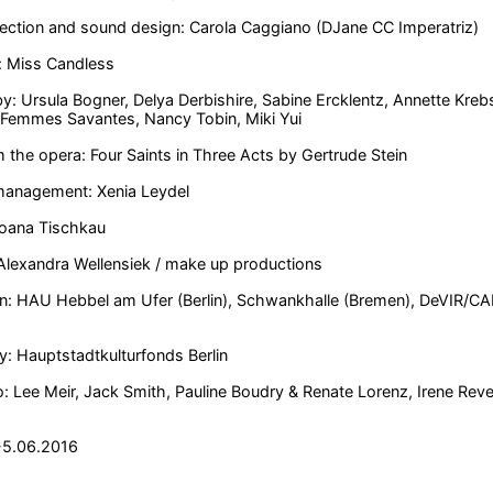
rection and sound design: Carola Caggiano (DJane CC Imperatriz)
: Miss Candless
y: Ursula Bogner, Delya Derbishire, Sabine Ercklentz, Annette K
 Femmes Savantes, Nancy Tobin, Miki Yui
om the opera: Four Saints in Three Acts by Gertrude Stein
management: Xenia Leydel
Joana Tischkau
Alexandra Wellensiek / make up productions
n: HAU Hebbel am Ufer (Berlin), Schwankhalle (Bremen), DeVIR/CAP
: Hauptstadtkulturfonds Berlin
: Lee Meir, Jack Smith, Pauline Boudry & Renate Lorenz, Irene Revel
.-5.06.2016