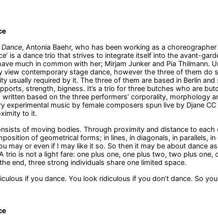
ce
 Dance
, Antonia Baehr, who has been working as a choreographer for
e’ is a dance trio that strives to integrate itself into the avant-g
ave much in common with her; Mirjam Junker and Pia Thilmann. Unl
ly view contemporary stage dance, however the three of them do sha
vity usually required by it. The three of them are based in Berlin an
ports, strength, bigness. It’s a trio for three butches who are but
 written based on the three performers’ corporality, morphology an
 experimental music by female composers spun live by Djane CC Em
ximity to it.
nsists of moving bodies. Through proximity and distance to each o
sition of geometrical forms; in lines, in diagonals, in parallels, in 
ou may or even if I may like it so. So then it may be about dance a
 trio is not a light fare: one plus one, one plus two, two plus one,
 the end, three strong individuals share one limited space.
diculous if you dance. You look ridiculous if you don’t dance. So yo
ce