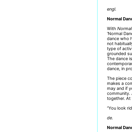
engl.
Normal Dan
With
Normal
‘Normal Danc
dance who h
not habitual
type of acti
grounded sup
The dance is
contemporary
dance, in pro
The piece co
makes a compo
may and if y
community. A
together. At
“You look ri
de.
Normal Dan