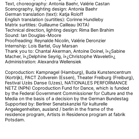
Text, choreography: Antonia Baehr, Valérie Castan
Scenography, lighting design: Antonia Baehr
German translation (text): Katja Roloff
English translation (surtitles): Corinne Hundleby
Matrix surtitles: Guillaume Cailleau (KITA)
Technical direction, lighting design: Rima Ben Brahim
Sound: Ian Douglas-Moore
Proofreading: Reynalde Nicolin, Valérie Deronzier
Internship: Lois Bartel, Guy Marsan
Thank you to: Chantal Akerman, Antoine Doinel, ï»¿Sabine
Macher, ï»¿Delphine Seyrig, ï»¿Christophe Waveletï»¿
Administration: Alexandra Wellensiek
Coproduction: Kampnagel (Hamburg), Buda Kunstencentrum
(Kortrijk), PACT Zollverein (Essen), Theater Freiburg (Freiburg),
Festival Uzès Danse (Uzes), NATIONALES PERFORMANCE
NETZ (NPN) Coproduction Fund for Dance, which is funded
by the Federal Government Commissioner for Culture and the
Media on the basis of a decision by the German Bundestag
Supported by: Berliner Senatskanzlei für kulturelle
Angelegenheiten, ausland / berlin in the frame of the
residence program, Artists in Residence program at fabrik
Potsdam.