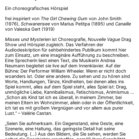
Ein choreografisches Hörspiel
frei inspiriert von
The Girl Chewing Gum
von John Smith
(1976),
Schwanensee
von Marius Petitpa (1895) und
Canaille
von Valeska Gert (1919)
Misses und Mysterien
ist Choreografie,
Nouvelle Vague
Drag
Show und Hörspiel zugleich. Das Verfahren der
Audiodeskription für sehbehindertes Publikum kommt hier
zum Einsatz, um eine imaginäre Aufführung zu beschreiben.
Eine Sprecherin liest einen Text, die Musikerin Andrea
Neumann begleitet sie live auf dem Innenklavier. Auf der
Bühne: Der Performer William Wheeler. Wenn er nicht doch
woanders ist. Oder eine andere. Zu sehen und zu hören sind
Worte, Handlungen, Tänze, Kindheiten, bei denen alles ins
Spiel kommt, alles auf dem Spiel steht, alles Spiel ist: Drag,
unmögliche Liebe, Kannibalismus, Fetischismus, Animismus …
„Schon als Kind tat ich es überall, in meinem Zimmer, bei
meinen Eltern im Wohnzimmer, allein oder in der Öffentlichkeit,
ich tat es mit großem Vergnügen und vor allem aus purer
Lust.“ – Valérie Castan.
„Seien Sie aufmerksam. Ein Gegenstand, eine Geste, eine
Szenerie, eine Haltung, das geringste Detail hat seine
Bedeutung. (…) Aus den Bildern, die Sie sehen, werden Sie