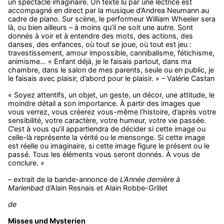
un spectacle imaginaire. Un texte lu par une lectrice est
accompagné en direct par la musique d’Andrea Neumann au
cadre de piano. Sur scène, le performeur William Wheeler sera
là, ou bien ailleurs – à moins qu’il ne soit une autre. Sont
donnés à voir et à entendre des mots, des actions, des
danses, des enfances, où tout se joue, où tout est jeu :
travestissement, amour impossible, cannibalisme, fétichisme,
animisme… « Enfant déjà, je le faisais partout, dans ma
chambre, dans le salon de mes parents, seule ou en public, je
le faisais avec plaisir, d’abord pour le plaisir. » – Valérie Castan
« Soyez attentifs, un objet, un geste, un décor, une attitude, le
moindre détail a son importance. À partir des images que
vous verrez, vous créerez vous-même l’histoire, d’après votre
sensibilité, votre caractère, votre humeur, votre vie passée.
C’est à vous qu’il appartiendra de décider si cette image ou
celle-là représente la vérité ou le mensonge. Si cette image
est réelle ou imaginaire, si cette image figure le présent ou le
passé. Tous les éléments vous seront donnés. À vous de
conclure. »
– extrait de la bande-annonce de
L’Année dernière à
Marienbad
d’Alain Resnais et Alain Robbe-Grillet
de
Misses und Mysterien