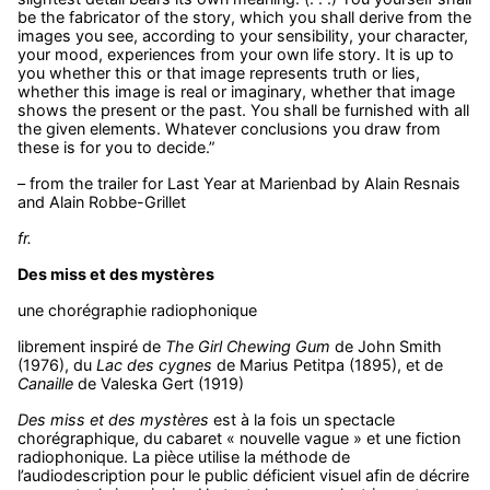
be the fabricator of the story, which you shall derive from the
images you see, according to your sensibility, your character,
your mood, experiences from your own life story. It is up to
you whether this or that image represents truth or lies,
whether this image is real or imaginary, whether that image
shows the present or the past. You shall be furnished with all
the given elements. Whatever conclusions you draw from
these is for you to decide.”
– from the trailer for Last Year at Marienbad by Alain Resnais
and Alain Robbe-Grillet
fr.
Des miss et des mystères
une chorégraphie radiophonique
librement inspiré de
The Girl Chewing Gum
de John Smith
(1976), du
Lac des cygnes
de Marius Petitpa (1895), et de
Canaille
de Valeska Gert (1919)
Des miss et des mystères
est à la fois un spectacle
chorégraphique, du cabaret « nouvelle vague » et une fiction
radiophonique. La pièce utilise la méthode de
l’audiodescription pour le public déficient visuel afin de décrire