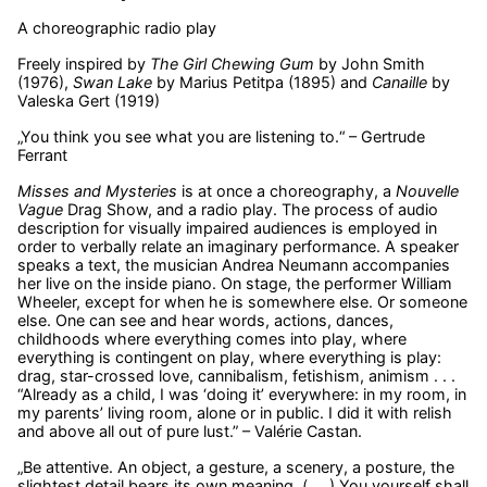
A choreographic radio play
Freely inspired by
The Girl Chewing Gum
by John Smith
(1976),
Swan Lake
by Marius Petitpa (1895) and
Canaille
by
Valeska Gert (1919)
„You think you see what you are listening to.“ – Gertrude
Ferrant
Misses and Mysteries
is at once a choreography, a
Nouvelle
Vague
Drag Show, and a radio play. The process of audio
description for visually impaired audiences is employed in
order to verbally relate an imaginary performance. A speaker
speaks a text, the musician Andrea Neumann accompanies
her live on the inside piano. On stage, the performer William
Wheeler, except for when he is somewhere else. Or someone
else. One can see and hear words, actions, dances,
childhoods where everything comes into play, where
everything is contingent on play, where everything is play:
drag, star-crossed love, cannibalism, fetishism, animism . . .
“Already as a child, I was ‘doing it’ everywhere: in my room, in
my parents’ living room, alone or in public. I did it with relish
and above all out of pure lust.” – Valérie Castan.
„Be attentive. An object, a gesture, a scenery, a posture, the
slightest detail bears its own meaning. (. . .) You yourself shall