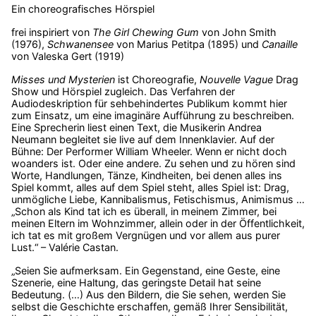
Ein choreografisches Hörspiel
frei inspiriert von
The Girl Chewing Gum
von John Smith
(1976),
Schwanensee
von Marius Petitpa (1895) und
Canaille
von Valeska Gert (1919)
Misses und Mysterien
ist Choreografie,
Nouvelle Vague
Drag
Show und Hörspiel zugleich. Das Verfahren der
Audiodeskription für sehbehindertes Publikum kommt hier
zum Einsatz, um eine imaginäre Aufführung zu beschreiben.
Eine Sprecherin liest einen Text, die Musikerin Andrea
Neumann begleitet sie live auf dem Innenklavier. Auf der
Bühne: Der Performer William Wheeler. Wenn er nicht doch
woanders ist. Oder eine andere. Zu sehen und zu hören sind
Worte, Handlungen, Tänze, Kindheiten, bei denen alles ins
Spiel kommt, alles auf dem Spiel steht, alles Spiel ist: Drag,
unmögliche Liebe, Kannibalismus, Fetischismus, Animismus …
„Schon als Kind tat ich es überall, in meinem Zimmer, bei
meinen Eltern im Wohnzimmer, allein oder in der Öffentlichkeit,
ich tat es mit großem Vergnügen und vor allem aus purer
Lust.“ – Valérie Castan.
„Seien Sie aufmerksam. Ein Gegenstand, eine Geste, eine
Szenerie, eine Haltung, das geringste Detail hat seine
Bedeutung. (…) Aus den Bildern, die Sie sehen, werden Sie
selbst die Geschichte erschaffen, gemäß Ihrer Sensibilität,