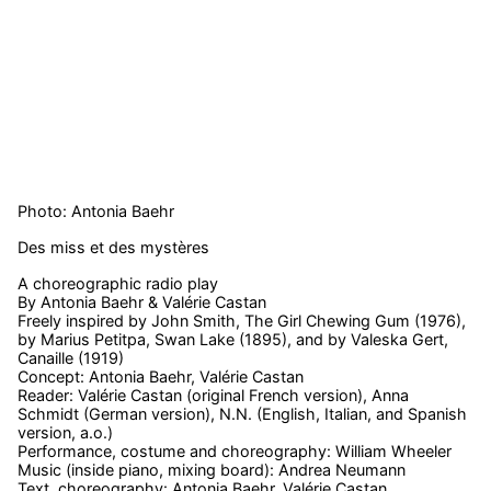
Photo: Antonia Baehr
Des miss et des mystères
A choreographic radio play
By Antonia Baehr & Valérie Castan
Freely inspired by John Smith, The Girl Chewing Gum (1976),
by Marius Petitpa, Swan Lake (1895), and by Valeska Gert,
Canaille (1919)
Concept: Antonia Baehr, Valérie Castan
Reader: Valérie Castan (original French version), Anna
Schmidt (German version), N.N. (English, Italian, and Spanish
version, a.o.)
Performance, costume and choreography: William Wheeler
Music (inside piano, mixing board): Andrea Neumann
Text, choreography: Antonia Baehr, Valérie Castan