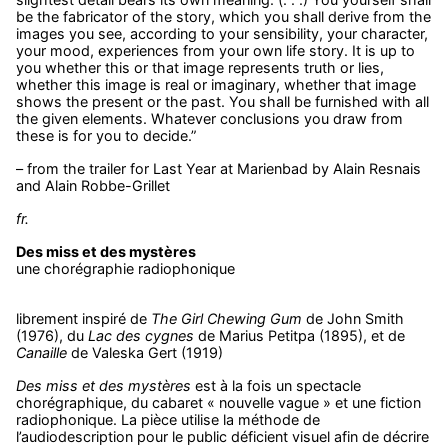
be the fabricator of the story, which you shall derive from the
images you see, according to your sensibility, your character,
your mood, experiences from your own life story. It is up to
you whether this or that image represents truth or lies,
whether this image is real or imaginary, whether that image
shows the present or the past. You shall be furnished with all
the given elements. Whatever conclusions you draw from
these is for you to decide.”
– from the trailer for Last Year at Marienbad by Alain Resnais
and Alain Robbe-Grillet
fr.
Des miss et des mystères
une chorégraphie radiophonique
librement inspiré de
The Girl Chewing Gum
de John Smith
(1976), du
Lac des cygnes
de Marius Petitpa (1895), et de
Canaille
de Valeska Gert (1919)
Des miss et des mystères
est à la fois un spectacle
chorégraphique, du cabaret « nouvelle vague » et une fiction
radiophonique. La pièce utilise la méthode de
l’audiodescription pour le public déficient visuel afin de décrire