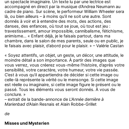
un spectacle imaginaire. Un texte lu par une lectrice est
accompagné en direct par la musique d’Andrea Neumann au
cadre de piano. Sur scène, le performeur William Wheeler sera
là, ou bien ailleurs – à moins qu’il ne soit une autre. Sont
donnés à voir et à entendre des mots, des actions, des
danses, des enfances, où tout se joue, où tout est jeu :
travestissement, amour impossible, cannibalisme, fétichisme,
animisme… « Enfant déjà, je le faisais partout, dans ma
chambre, dans le salon de mes parents, seule ou en public, je
le faisais avec plaisir, d’abord pour le plaisir. » – Valérie Castan
« Soyez attentifs, un objet, un geste, un décor, une attitude, le
moindre détail a son importance. À partir des images que
vous verrez, vous créerez vous-même l’histoire, d’après votre
sensibilité, votre caractère, votre humeur, votre vie passée.
C’est à vous qu’il appartiendra de décider si cette image ou
celle-là représente la vérité ou le mensonge. Si cette image
est réelle ou imaginaire, si cette image figure le présent ou le
passé. Tous les éléments vous seront donnés. À vous de
conclure. »
– extrait de la bande-annonce de
L’Année dernière à
Marienbad
d’Alain Resnais et Alain Robbe-Grillet
de
Misses und Mysterien