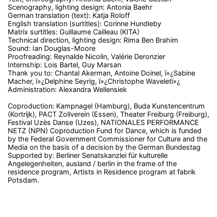
Scenography, lighting design: Antonia Baehr
German translation (text): Katja Roloff
English translation (surtitles): Corinne Hundleby
Matrix surtitles: Guillaume Cailleau (KITA)
Technical direction, lighting design: Rima Ben Brahim
Sound: Ian Douglas-Moore
Proofreading: Reynalde Nicolin, Valérie Deronzier
Internship: Lois Bartel, Guy Marsan
Thank you to: Chantal Akerman, Antoine Doinel, ï»¿Sabine
Macher, ï»¿Delphine Seyrig, ï»¿Christophe Waveletï»¿
Administration: Alexandra Wellensiek
Coproduction: Kampnagel (Hamburg), Buda Kunstencentrum
(Kortrijk), PACT Zollverein (Essen), Theater Freiburg (Freiburg),
Festival Uzès Danse (Uzes), NATIONALES PERFORMANCE
NETZ (NPN) Coproduction Fund for Dance, which is funded
by the Federal Government Commissioner for Culture and the
Media on the basis of a decision by the German Bundestag
Supported by: Berliner Senatskanzlei für kulturelle
Angelegenheiten, ausland / berlin in the frame of the
residence program, Artists in Residence program at fabrik
Potsdam.