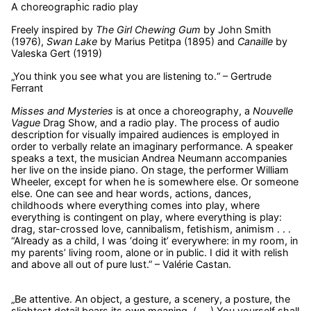
A choreographic radio play
Freely inspired by
The Girl Chewing Gum
by John Smith
(1976),
Swan Lake
by Marius Petitpa (1895) and
Canaille
by
Valeska Gert (1919)
„You think you see what you are listening to.“ – Gertrude
Ferrant
Misses and Mysteries
is at once a choreography, a
Nouvelle
Vague
Drag Show, and a radio play. The process of audio
description for visually impaired audiences is employed in
order to verbally relate an imaginary performance. A speaker
speaks a text, the musician Andrea Neumann accompanies
her live on the inside piano. On stage, the performer William
Wheeler, except for when he is somewhere else. Or someone
else. One can see and hear words, actions, dances,
childhoods where everything comes into play, where
everything is contingent on play, where everything is play:
drag, star-crossed love, cannibalism, fetishism, animism . . .
“Already as a child, I was ‘doing it’ everywhere: in my room, in
my parents’ living room, alone or in public. I did it with relish
and above all out of pure lust.” – Valérie Castan.
„Be attentive. An object, a gesture, a scenery, a posture, the
slightest detail bears its own meaning. (. . .) You yourself shall