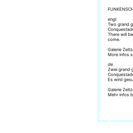
FUNKENSCH
engl
.
Two grand g
Conquestador
There will b
come.
Galerie Zeit
More infos 
de.
Zwei grand 
Conquestador
Es wird gesu
Galerie Zeit
Mehr infos b