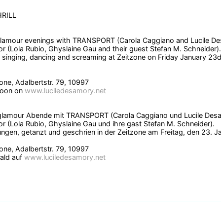
RILL
lamour evenings with TRANSPORT (Carola Caggiano and Lucile Des
 (Lola Rubio, Ghyslaine Gau and their guest Stefan M. Schneider).
e singing, dancing and screaming at Zeitzone on Friday January 23
zone, Adalbertstr. 79, 10997
soon on
www.luciledesamory.net
glamour Abende mit TRANSPORT (Carola Caggiano und Lucile Desam
 (Lola Rubio, Ghyslaine Gau und ihre gast Stefan M. Schneider).
ngen, getanzt und geschrien in der Zeitzone am Freitag, den 23. J
zone, Adalbertstr. 79, 10997
ald auf
www.luciledesamory.net