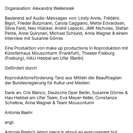
Organisation: Alexandra Wellensiek
Basierend auf Audio-Messages von: Lindy Annis, Frédéric
Bigot, Frieder Butzmann, Carola Caggiano, Mette Edvardsen,
Silvia Fanti, Neo Hülcker, André Lepecki, JMK Nicholas, Stefan
Pente, Anne Quirynen, Michael Schlund, Anna Wagner & einem
Interview mit Susanne Görres
Eine Produktion von make up productions in Koproduktion mit
Künstlerhaus Mousonturm (Frankfurt), Theater Freiburg
(Freiburg), HAU Hebbel am Ufer (Berlin)
Gefördert durch
Koproduktionsförderung Tanz aus Mitteln der Beauftragten
der Bundesregierung für Kultur und Medien.
Dank an: Cris Blanco, Deutsche Oper Berlin, Susanne Görres &
Hau Hebbel am Ufer Team, Eva Meyer-Keller, Constanze
Schellow, Anna Wagner & Team Mousonturm
Antonia Baehr
engl.
Antonia Baehr’s latest piece is about an ever-present but