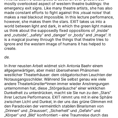
mostly overlooked aspect of western theatre buildings: the
emergency exit signs. Like many theatre artists, she has also
made constant efforts to fight against this ‚visual noise‘ that
makes a real blackout impossible. In this lecture performance,
however, she makes them the stars. EXIT takes us into a
world between light and dark, in which the green light makes
us think about the supposedly fixed oppositions of „inside“
and „outside“, „safety“ and „danger“ or „body“ and „image“. It
is a magical journey through the things that theatre tries to
ignore and the western image of humans it has helped to
create.
de.
In ihrer neusten Arbeit widmet sich Antonia Baehr einem
allgegenwärtigen, aber meist übersehenen Phänomen
westlicher Theaterhäuser: dem obligatorischen Leuchten der
Notausgangsschilder. Während Sie selbst genau wie viele
andere Theaterkünstler*innen immer wieder Anstrengungen
unternommen hat, diese „Störgeräusche“ einer wirklichen
Dunkelheit zu unterdrücken, macht sie Sie nun zu den „Stars“
ihrer Lecture Performance. EXIT nimmt uns mit in eine Sphäre
zwischen Licht und Dunkel, in der uns das grüne Glimmen mit
den Paradoxien der vermeintlich stabilen Binarismen von
„Drinnen“ und „Draussen“, „Sicherheit“ und „Gefahr“ und
„Körper“ und „Bild“ konfrontiert – eine Traumreise durch das