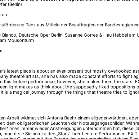
er (Berlin)
urch
sförderung Tanz aus Mitteln der Beauftragten der Bundesregierung
s Blanco, Deutsche Oper Berlin, Susanne Görres & Hau Hebbel am 
eam Mousonturm
hr
r’s latest piece is about an ever-present but mostly overlooked as
any theatre artists, she has also made constant efforts to fight aga
In this lecture performance, however, she makes them the stars. EX
een light makes us think about the supposedly fixed oppositions of 
 It is a magical journey through the things that theatre tries to ig
sten Arbeit widmet sich Antonia Baehr einem allgegenwärtigen, ab
r: dem obligatorischen Leuchten der Notausgangsschilder. Währen
ler*innen immer wieder Anstrengungen unternommen hat, diese „St
, macht sie Sie nun zu den „Stars“ ihrer Lecture Performance. EXIT
as grüne Glimmen mit den Paradoxien der vermeintlich stabilen Bina