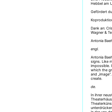
Hebbel am Uf
Gefördert d
Koproduktion
Dank an: Cri
Wagner & T
Antonia Bae
engl.
Antonia Baeh
signs. Like m
impossible. 
which the gr
and „image“.
create.
de.
In ihrer neu
Theaterhäuse
Theaterkünst
unterdrücken
in der uns d