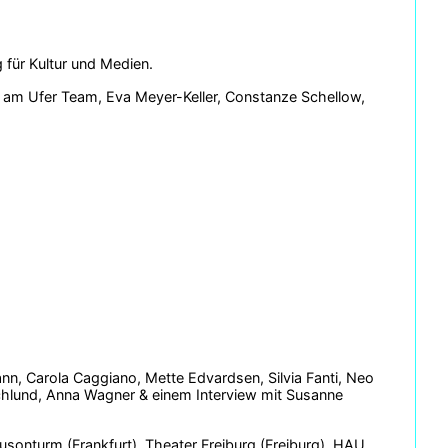
 für Kultur und Medien.
l am Ufer Team, Eva Meyer-Keller, Constanze Schellow,
nn, Carola Caggiano, Mette Edvardsen, Silvia Fanti, Neo
chlund, Anna Wagner & einem Interview mit Susanne
sonturm (Frankfurt), Theater Freiburg (Freiburg), HAU