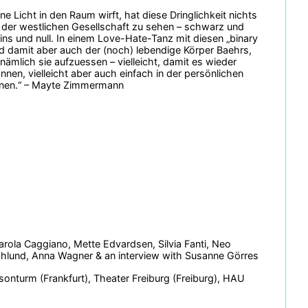
Licht in den Raum wirft, hat diese Dringlichkeit nichts
ms“ der westlichen Gesellschaft zu sehen – schwarz und
ins und null. In einem Love-Hate-Tanz mit diesen „binary
nd damit aber auch der (noch) lebendige Körper Baehrs,
nämlich sie aufzuessen – vielleicht, damit es wieder
nnen, vielleicht aber auch einfach in der persönlichen
nnen.“ – Mayte Zimmermann
rola Caggiano, Mette Edvardsen, Silvia Fanti, Neo
chlund, Anna Wagner & an interview with Susanne Görres
nturm (Frankfurt), Theater Freiburg (Freiburg), HAU