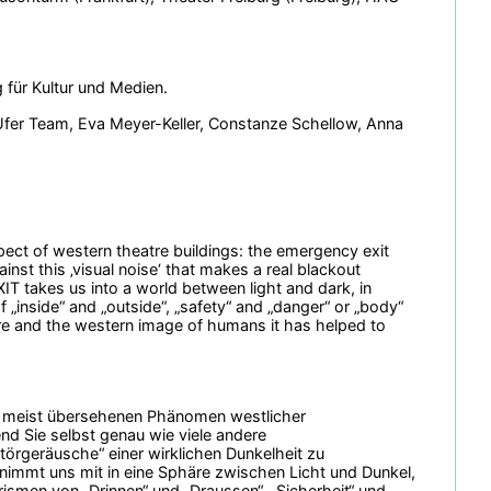
 für Kultur und Medien.
Ufer Team, Eva Meyer-Keller, Constanze Schellow, Anna
pect of western theatre buildings: the emergency exit
inst this ‚visual noise‘ that makes a real blackout
IT takes us into a world between light and dark, in
„inside“ and „outside“, „safety“ and „danger“ or „body“
nore and the western image of humans it has helped to
er meist übersehenen Phänomen westlicher
d Sie selbst genau wie viele andere
örgeräusche“ einer wirklichen Dunkelheit zu
 nimmt uns mit in eine Sphäre zwischen Licht und Dunkel,
rismen von „Drinnen“ und „Draussen“, „Sicherheit“ und