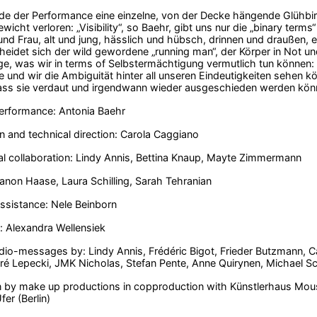
 der Performance eine einzelne, von der Decke hängende Glühbirne 
wicht verloren: „Visibility“, so Baehr, gibt uns nur die „binary ter
nd Frau, alt und jung, hässlich und hübsch, drinnen und draußen, e
heidet sich der wild gewordene „running man“, der Körper in Not u
ige, was wir in terms of Selbstermächtigung vermutlich tun können: 
 und wir die Ambiguität hinter all unseren Eindeutigkeiten sehen kö
ass sie verdaut und irgendwann wieder ausgeschieden werden kö
erformance: Antonia Baehr
 and technical direction: Carola Caggiano
l collaboration: Lindy Annis, Bettina Knaup, Mayte Zimmermann
non Haase, Laura Schilling, Sarah Tehranian
ssistance: Nele Beinborn
: Alexandra Wellensiek
io-messages by: Lindy Annis, Frédéric Bigot, Frieder Butzmann, Ca
ré Lepecki, JMK Nicholas, Stefan Pente, Anne Quirynen, Michael S
 by make up productions in copproduction with Künstlerhaus Mouso
er (Berlin)