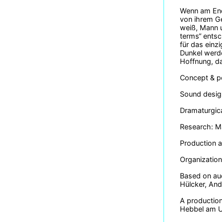
Wenn am Ende
von ihrem Ge
weiß, Mann u
terms“ entsc
für das einz
Dunkel werde
Hoffnung, d
Concept & p
Sound design
Dramaturgica
Research: Ma
Production a
Organization
Based on aud
Hülcker, And
A production
Hebbel am Uf