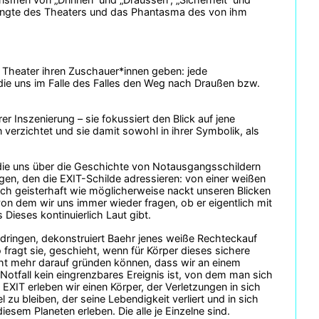
rdrängte des Theaters und das Phantasma des von ihm
 Theater ihren Zuschauer*innen geben: jede
 die uns im Falle des Falles den Weg nach Draußen bzw.
 Inszenierung – sie fokussiert den Blick auf jene
 verzichtet und sie damit sowohl in ihrer Symbolik, als
 die uns über die Geschichte von Notausgangsschildern
 Augen, den die EXIT-Schilde adressieren: von einer weißen
ch geisterhaft wie möglicherweise nackt unseren Blicken
, von dem wir uns immer wieder fragen, ob er eigentlich mit
Dieses kontinuierlich Laut gibt.
dringen, dekonstruiert Baehr jenes weiße Rechteckauf
fragt sie, geschieht, wenn für Körper dieses sichere
cht mehr darauf gründen können, dass wir an einem
Notfall kein eingrenzbares Ereignis ist, von dem man sich
XIT erleben wir einen Körper, der Verletzungen in sich
 zu bleiben, der seine Lebendigkeit verliert und in sich
sem Planeten erleben. Die alle je Einzelne sind.