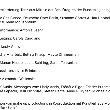
sförderung Tanz aus Mitteln der Beauftragten der Bundesregierung
: Cris Blanco, Deutsche Oper Berlin, Susanne Görres & Hau Hebbe
r & Team Mousonturm
erformance: Antonia Baehr
Leitung: Carola Caggiano
 Lindy Annis
che Mitarbeit: Bettina Knaup, Mayte Zimmermann
Manon Haase, Laura Schilling, Sarah Tehranian
ssistenz: Nele Beinborn
: Alexandra Wellensiek
f Audio-Messages von: Lindy Annis, Frédéric Bigot, Frieder Butzma
ré Lepecki, JMK Nicholas, Stefan Pente, Anne Quirynen, Michael S
ion von make up productions in Koproduktion mit Künstlerhaus Mou
er (Berlin)