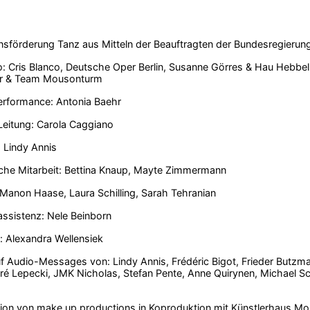
sförderung Tanz aus Mitteln der Beauftragten der Bundesregierung
: Cris Blanco, Deutsche Oper Berlin, Susanne Görres & Hau Hebbe
r & Team Mousonturm
erformance: Antonia Baehr
Leitung: Carola Caggiano
 Lindy Annis
che Mitarbeit: Bettina Knaup, Mayte Zimmermann
Manon Haase, Laura Schilling, Sarah Tehranian
ssistenz: Nele Beinborn
: Alexandra Wellensiek
f Audio-Messages von: Lindy Annis, Frédéric Bigot, Frieder Butzma
ré Lepecki, JMK Nicholas, Stefan Pente, Anne Quirynen, Michael S
ion von make up productions in Koproduktion mit Künstlerhaus Mou