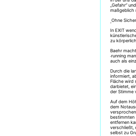
„Gefahr“ und
maßgeblich 
Ohne Sicherh
„
In EXIT wend
künstlerisch
zu körperlic
Baehr macht 
running man“
„
auch als ein
Durch die la
informiert, a
Fläche wird 
darbietet, e
der Stimme v
Auf dem Höhe
dem Notausga
versprochene
bestimmten O
entfernen ka
verschließt,
selbst zu Gr