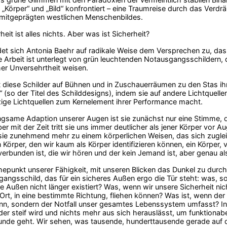
 „Körper“ und „Bild“ konfrontiert – eine Traumreise durch das Ve
mitgeprägten westlichen Menschenbildes.
eit ist alles nichts. Aber was ist Sicherheit?
et sich Antonia Baehr auf radikale Weise dem Versprechen zu, das
e Arbeit ist unterlegt von grün leuchtenden Notausgangsschildern,
her Unversehrtheit weisen.
diese Schilder auf Bühnen und in Zuschauerräumen zu den Stas ihrer
 (so der Titel des Schilddesigns), indem sie auf andere Lichtquellen
zige Lichtquellen zum Kernelement ihrer Performance macht.
ngsame Adaption unserer Augen ist sie zunächst nur eine Stimme,
ber mit der Zeit tritt sie uns immer deutlicher als jener Körper vor
sie zunehmend mehr zu einem körperlichen Weisen, das sich zuglei
in Körper, den wir kaum als Körper identifizieren können, ein Körper
erbunden ist, die wir hören und der kein Jemand ist, aber genau als 
punkt unserer Fähigkeit, mit unseren Blicken das Dunkel zu durch
ngsschild, das für ein sicheres Außen ergo die Tür steht: was, so 
 Außen nicht länger existiert? Was, wenn wir unsere Sicherheit ni
rt, in eine bestimmte Richtung, fliehen können? Was ist, wenn der 
nn, sondern der Notfall unser gesamtes Lebenssystem umfasst? In E
 der steif wird und nichts mehr aus sich herauslässt, um funktionabel
unde geht. Wir sehen, was tausende, hunderttausende gerade auf die