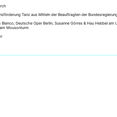
urch
sförderung Tanz aus Mitteln der Beauftragten der Bundesregierung
s Blanco, Deutsche Oper Berlin, Susanne Görres & Hau Hebbel am 
eam Mousonturm
hr