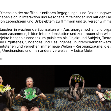
Dimension der stofflich-sinnlichen Begegnungs- und Beziehungswei
begeben sich in Interaktion und Resonanz miteinander und mit den 
von Lebendigem und Unbelebtem zu flimmern und zu verschwimme
tauchen in wuchernde Buchseiten ein. Aus anorganischen und org
sen zusammen, bilden Interaktionsketten und zerstreuen sich wieder
jekte bringen einander zum pulsieren bis Objekt und Subjekt, Ta
und Ergriffenes, Singendes und Gesungenes ununterscheidbar we
tstehen und vergehen immer neue Welten – Resonanzräume, die auf
, Umeinanders und Ineinanders verweisen. – Luise Meier
re