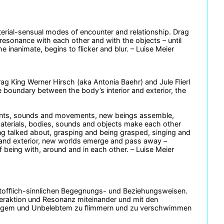
rial-sensual modes of encounter and relationship. Drag
d resonance with each other and with the objects – until
 inanimate, begins to flicker and blur. – Luise Meier
g King Werner Hirsch (aka Antonia Baehr) and Jule Flierl
e boundary between the body’s interior and exterior, the
ents, sounds and movements, new beings assemble,
materials, bodies, sounds and objects make each other
ng talked about, grasping and being grasped, singing and
 and exterior, new worlds emerge and pass away –
 being with, around and in each other. – Luise Meier
stofflich-sinnlichen Begegnungs- und Beziehungsweisen.
nteraktion und Resonanz miteinander und mit den
digem und Unbelebtem zu flimmern und zu verschwimmen