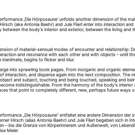
rformance ‚Die Hörposaune‘ unfolds another dimension of the mate
Hirsch (aka Antonia Baehr) and Jule Flierl enter into interaction an
 between the body’s interior and exterior, between the living and the
nsion of material-sensual modes of encounter and relationship: Dra
teraction and resonance with each other and with objects – until th
e inanimate, begins to flicker and blur.
rge into sprawling book pages. From inorganic and organic elem
of interaction, and disperse again into the next composition. The 
l object and subject, touching and being touched, speaking and bei
ecome indistinguishable. From the harmony of the body’s interior
ces that point to completely different, new, perhaps future ways of
rformance „Die Hörposaune“ entfaltet eine andere Dimension der 
rner Hirsch (alias Antonia Baehr) und Jule Flierl begeben sich in I
n – bis die Grenze von Körperinnerem und Außenwelt, von Leben
uise Meier