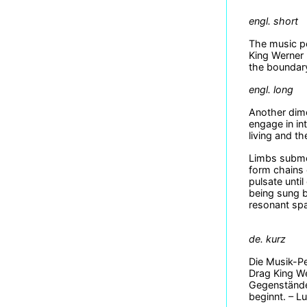
engl. short
The music pe
King Werner 
the boundary
engl. long
Another dime
engage in in
living and th
Limbs subme
form chains 
pulsate unti
being sung b
resonant spa
de. kurz
Die Musik-Pe
Drag King We
Gegenstände
beginnt. – L