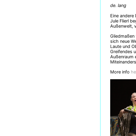
de. lang
Eine andere 
Jule Flierl 
Außenwelt, 
Gliedmaßen 
sich neue We
Laute und Ob
Greifendes 
Außenraum en
Miteinanders
More info
he