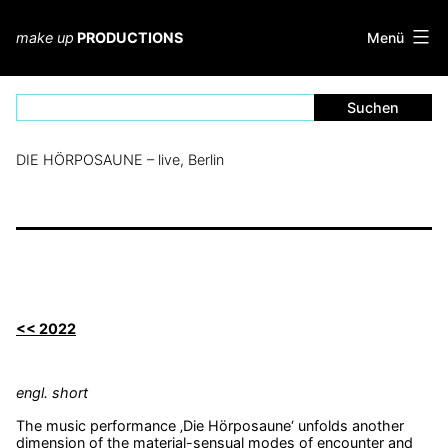
Zum
Inhalt
Menü
make up
PRODUCTIONS
springen
DIE HÖRPOSAUNE – live, Berlin
<< 2022
engl. short
The music performance ‚Die Hörposaune‘ unfolds another
dimension of the material-sensual modes of encounter and