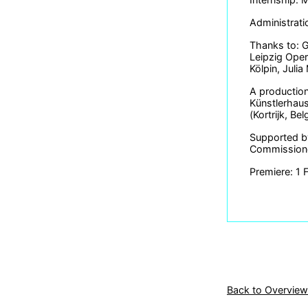
Administrati
Thanks to: G
Leipzig Oper
Kölpin, Juli
A production
Künstlerhaus
(Kortrijk, Be
Supported b
Commissione
Premiere: 1 
Back to Overview