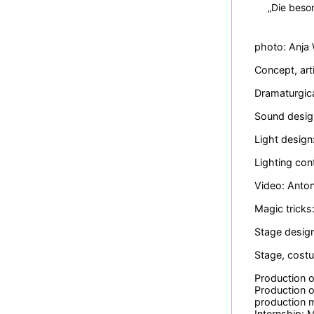
„Die beso
photo: Anja
Concept, art
Dramaturgica
Sound desig
Light design
Lighting con
Video: Anton
Magic trick
Stage design
Stage, costu
Production o
Production o
production 
Internship: 