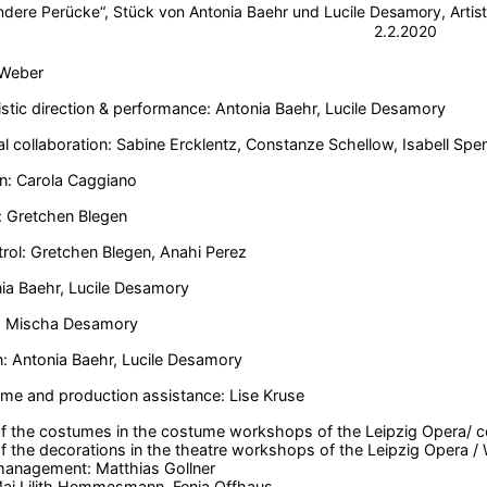
ndere Perücke“, Stück von Antonia Baehr und Lucile Desamory, Artist
2.2.2020
 Weber
istic direction & performance: Antonia Baehr, Lucile Desamory
l collaboration: Sabine Ercklentz, Constanze Schellow, Isabell S
n: Carola Caggiano
: Gretchen Blegen
trol: Gretchen Blegen, Anahi Perez
ia Baehr, Lucile Desamory
s: Mischa Desamory
: Antonia Baehr, Lucile Desamory
me and production assistance: Lise Kruse
f the costumes in the costume workshops of the Leipzig Opera/ c
f the decorations in the theatre workshops of the Leipzig Opera /
management: Matthias Gollner
Maj Lilith Hemmesmann, Fenja Offhaus