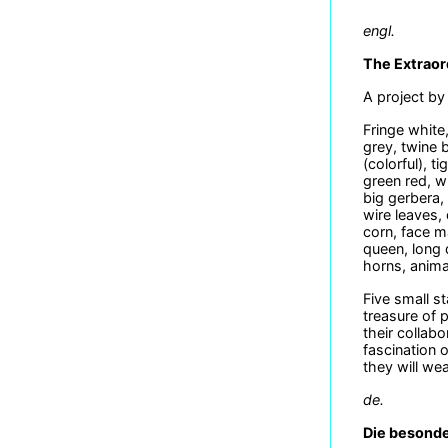
engl.
The Extraor
A project by
Fringe white
grey, twine b
(colorful), t
green red, wi
big gerbera, 
wire leaves, 
corn, face m
queen, long 
horns, animal
Five small s
treasure of 
their collab
fascination 
they will we
de.
Die besond