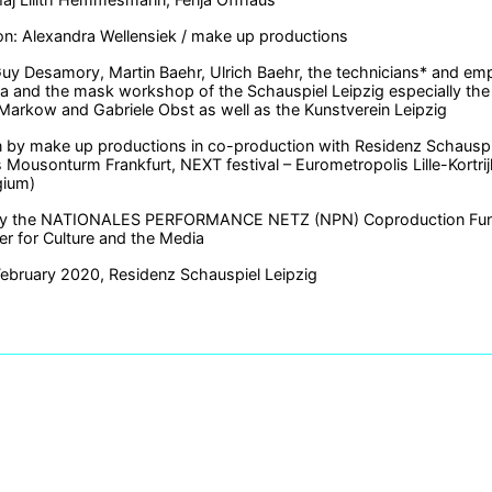
on: Alexandra Wellensiek / make up productions
uy Desamory, Martin Baehr, Ulrich Baehr, the technicians* and e
a and the mask workshop of the Schauspiel Leipzig especially the 
a Markow and Gabriele Obst as well as the Kunstverein Leipzig
 by make up productions in co-production with Residenz Schauspie
 Mousonturm Frankfurt, NEXT festival – Eurometropolis Lille-Kortr
lgium)
y the NATIONALES PERFORMANCE NETZ (NPN) Coproduction Fund f
r for Culture and the Media
February 2020, Residenz Schauspiel Leipzig