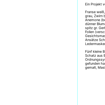
Ein Projekt 
Franse weiß,
grau, Zwirn 
Anemone (bun
dünner Blume
spitz gr. Ger
Folien (vers
Gesichtsmas
Ansätze Sch
Ledermasken
Fünf kleine 
Schatz aus B
Ordnungssyst
gefunden hab
gemalt, Mask