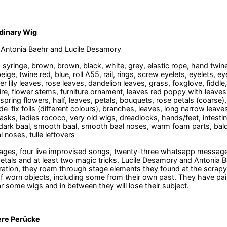
dinary Wig
 Antonia Baehr and Lucile Desamory
, syringe, brown, brown, black, white, grey, elastic rope, hand twin
eige, twine red, blue, roll A55, rail, rings, screw eyelets, eyelets, e
iger lily leaves, rose leaves, dandelion leaves, grass, foxglove, fiddl
re, flower stems, furniture ornament, leaves red poppy with leaves, f
spring flowers, half, leaves, petals, bouquets, rose petals (coarse)
de-fix foils (different colours), branches, leaves, long narrow leaves
asks, ladies rococo, very old wigs, dreadlocks, hands/feet, intestin
dark baal, smooth baal, smooth baal noses, warm foam parts, bald he
 noses, tulle leftovers
tages, four live improvised songs, twenty-three whatsapp messag
petals and at least two magic tricks. Lucile Desamory and Antonia Ba
oration, they roam through stage elements they found at the scrap
of worn objects, including some from their own past. They have pa
ar some wigs and in between they will lose their subject.
ere Perücke