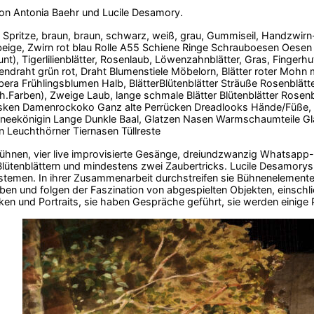
von Antonia Baehr und Lucile Desamory.
 Spritze, braun, braun, schwarz, weiß, grau, Gummiseil, Handzwirn
beige, Zwirn rot blau Rolle A55 Schiene Ringe Schrauboesen Oesen 
t), Tigerlilienblätter, Rosenlaub, Löwenzahnblätter, Gras, Fingerhut
ndraht grün rot, Draht Blumenstiele Möbelorn, Blätter roter Mohn m
bera Frühlingsblumen Halb, BlätterBlütenblätter Sträuße Rosenblätter
ch.Farben), Zweige Laub, lange schmale Blätter Blütenblätter Rosenblä
ken Damenrockoko Ganz alte Perrücken Dreadlooks Hände/Füße, D
neekönigin Lange Dunkle Baal, Glatzen Nasen Warmschaumteile Glat
 Leuchthörner Tiernasen Tüllreste
Bühnen, vier live improvisierte Gesänge, dreiundzwanzig Whatsapp-
lütenblättern und mindestens zwei Zaubertricks. Lucile Desamorys
emen. In ihrer Zusammenarbeit durchstreifen sie Bühnenelemente,
en und folgen der Faszination von abgespielten Objekten, einschlie
en und Portraits, sie haben Gespräche geführt, sie werden einige