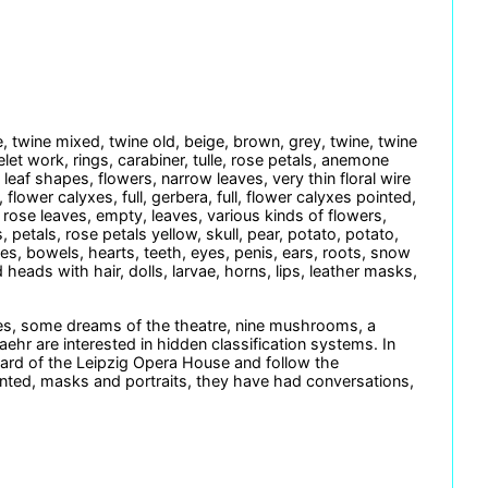
e, twine mixed, twine old, beige, brown, grey, twine, twine
yelet work, rings, carabiner, tulle, rose petals, anemone
e, leaf shapes, flowers, narrow leaves, very thin floral wire
lower calyxes, full, gerbera, full, flower calyxes pointed,
, rose leaves, empty, leaves, various kinds of flowers,
, petals, rose petals yellow, skull, pear, potato, potato,
es, bowels, hearts, teeth, eyes, penis, ears, roots, snow
ads with hair, dolls, larvae, horns, lips, leather masks,
es, some dreams of the theatre, nine mushrooms, a
ehr are interested in hidden classification systems. In
yard of the Leipzig Opera House and follow the
inted, masks and portraits, they have had conversations,