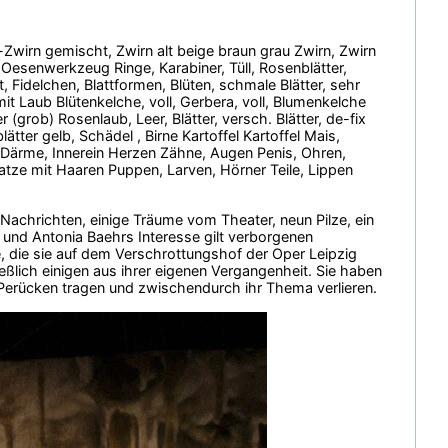
-Zwirn gemischt, Zwirn alt beige braun grau Zwirn, Zwirn
Oesenwerkzeug Ringe, Karabiner, Tüll, Rosenblätter,
, Fidelchen, Blattformen, Blüten, schmale Blätter, sehr
it Laub Blütenkelche, voll, Gerbera, voll, Blumenkelche
 (grob) Rosenlaub, Leer, Blätter, versch. Blätter, de-fix
tter gelb, Schädel , Birne Kartoffel Kartoffel Mais,
ärme, Innerein Herzen Zähne, Augen Penis, Ohren,
ze mit Haaren Puppen, Larven, Hörner Teile, Lippen
Nachrichten, einige Träume vom Theater, neun Pilze, ein
 und Antonia Baehrs Interesse gilt verborgenen
 die sie auf dem Verschrottungshof der Oper Leipzig
ßlich einigen aus ihrer eigenen Vergangenheit. Sie haben
 Perücken tragen und zwischendurch ihr Thema verlieren.