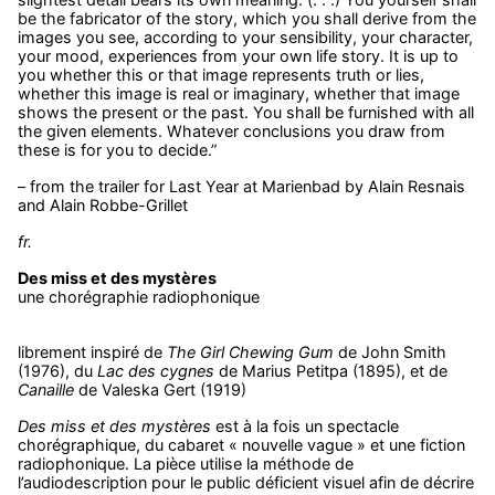
be the fabricator of the story, which you shall derive from the
images you see, according to your sensibility, your character,
your mood, experiences from your own life story. It is up to
you whether this or that image represents truth or lies,
whether this image is real or imaginary, whether that image
shows the present or the past. You shall be furnished with all
the given elements. Whatever conclusions you draw from
these is for you to decide.”
– from the trailer for Last Year at Marienbad by Alain Resnais
and Alain Robbe-Grillet
fr.
Des miss et des mystères
une chorégraphie radiophonique
librement inspiré de
The Girl Chewing Gum
de John Smith
(1976), du
Lac des cygnes
de Marius Petitpa (1895), et de
Canaille
de Valeska Gert (1919)
Des miss et des mystères
est à la fois un spectacle
chorégraphique, du cabaret « nouvelle vague » et une fiction
radiophonique. La pièce utilise la méthode de
l’audiodescription pour le public déficient visuel afin de décrire