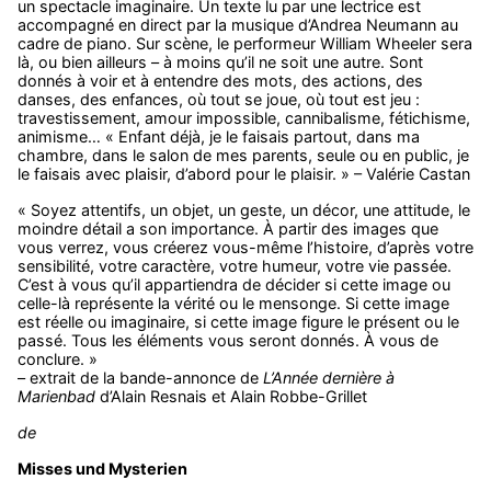
un spectacle imaginaire. Un texte lu par une lectrice est
accompagné en direct par la musique d’Andrea Neumann au
cadre de piano. Sur scène, le performeur William Wheeler sera
là, ou bien ailleurs – à moins qu’il ne soit une autre. Sont
donnés à voir et à entendre des mots, des actions, des
danses, des enfances, où tout se joue, où tout est jeu :
travestissement, amour impossible, cannibalisme, fétichisme,
animisme… « Enfant déjà, je le faisais partout, dans ma
chambre, dans le salon de mes parents, seule ou en public, je
le faisais avec plaisir, d’abord pour le plaisir. » – Valérie Castan
« Soyez attentifs, un objet, un geste, un décor, une attitude, le
moindre détail a son importance. À partir des images que
vous verrez, vous créerez vous-même l’histoire, d’après votre
sensibilité, votre caractère, votre humeur, votre vie passée.
C’est à vous qu’il appartiendra de décider si cette image ou
celle-là représente la vérité ou le mensonge. Si cette image
est réelle ou imaginaire, si cette image figure le présent ou le
passé. Tous les éléments vous seront donnés. À vous de
conclure. »
– extrait de la bande-annonce de
L’Année dernière à
Marienbad
d’Alain Resnais et Alain Robbe-Grillet
de
Misses und Mysterien