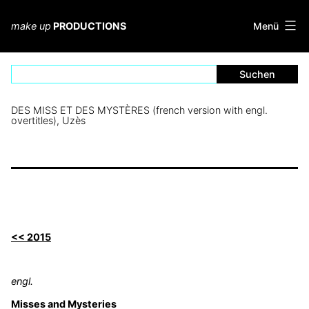
Zum
Inhalt
Menü
make up
PRODUCTIONS
springen
DES MISS ET DES MYSTÈRES (french version with engl.
overtitles), Uzès
<< 2015
engl.
Misses and Mysteries