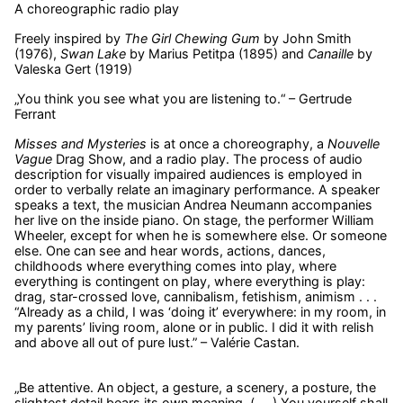
A choreographic radio play
Freely inspired by
The Girl Chewing Gum
by John Smith
(1976),
Swan Lake
by Marius Petitpa (1895) and
Canaille
by
Valeska Gert (1919)
„You think you see what you are listening to.“ – Gertrude
Ferrant
Misses and Mysteries
is at once a choreography, a
Nouvelle
Vague
Drag Show, and a radio play. The process of audio
description for visually impaired audiences is employed in
order to verbally relate an imaginary performance. A speaker
speaks a text, the musician Andrea Neumann accompanies
her live on the inside piano. On stage, the performer William
Wheeler, except for when he is somewhere else. Or someone
else. One can see and hear words, actions, dances,
childhoods where everything comes into play, where
everything is contingent on play, where everything is play:
drag, star-crossed love, cannibalism, fetishism, animism . . .
“Already as a child, I was ‘doing it’ everywhere: in my room, in
my parents’ living room, alone or in public. I did it with relish
and above all out of pure lust.” – Valérie Castan.
„Be attentive. An object, a gesture, a scenery, a posture, the
slightest detail bears its own meaning. (. . .) You yourself shall