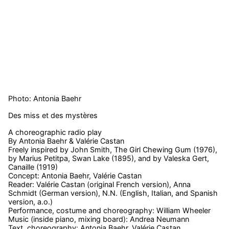
Photo: Antonia Baehr
Des miss et des mystères
A choreographic radio play
By Antonia Baehr & Valérie Castan
Freely inspired by John Smith, The Girl Chewing Gum (1976),
by Marius Petitpa, Swan Lake (1895), and by Valeska Gert,
Canaille (1919)
Concept: Antonia Baehr, Valérie Castan
Reader: Valérie Castan (original French version), Anna
Schmidt (German version), N.N. (English, Italian, and Spanish
version, a.o.)
Performance, costume and choreography: William Wheeler
Music (inside piano, mixing board): Andrea Neumann
Text, choreography: Antonia Baehr, Valérie Castan