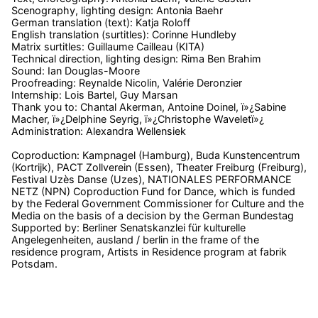
Scenography, lighting design: Antonia Baehr
German translation (text): Katja Roloff
English translation (surtitles): Corinne Hundleby
Matrix surtitles: Guillaume Cailleau (KITA)
Technical direction, lighting design: Rima Ben Brahim
Sound: Ian Douglas-Moore
Proofreading: Reynalde Nicolin, Valérie Deronzier
Internship: Lois Bartel, Guy Marsan
Thank you to: Chantal Akerman, Antoine Doinel, ï»¿Sabine
Macher, ï»¿Delphine Seyrig, ï»¿Christophe Waveletï»¿
Administration: Alexandra Wellensiek
Coproduction: Kampnagel (Hamburg), Buda Kunstencentrum
(Kortrijk), PACT Zollverein (Essen), Theater Freiburg (Freiburg),
Festival Uzès Danse (Uzes), NATIONALES PERFORMANCE
NETZ (NPN) Coproduction Fund for Dance, which is funded
by the Federal Government Commissioner for Culture and the
Media on the basis of a decision by the German Bundestag
Supported by: Berliner Senatskanzlei für kulturelle
Angelegenheiten, ausland / berlin in the frame of the
residence program, Artists in Residence program at fabrik
Potsdam.