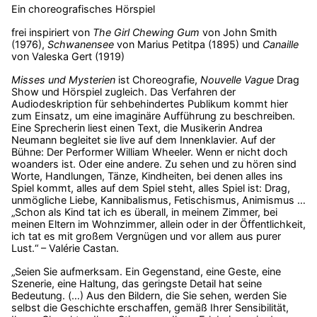
Ein choreografisches Hörspiel
frei inspiriert von
The Girl Chewing Gum
von John Smith
(1976),
Schwanensee
von Marius Petitpa (1895) und
Canaille
von Valeska Gert (1919)
Misses und Mysterien
ist Choreografie,
Nouvelle Vague
Drag
Show und Hörspiel zugleich. Das Verfahren der
Audiodeskription für sehbehindertes Publikum kommt hier
zum Einsatz, um eine imaginäre Aufführung zu beschreiben.
Eine Sprecherin liest einen Text, die Musikerin Andrea
Neumann begleitet sie live auf dem Innenklavier. Auf der
Bühne: Der Performer William Wheeler. Wenn er nicht doch
woanders ist. Oder eine andere. Zu sehen und zu hören sind
Worte, Handlungen, Tänze, Kindheiten, bei denen alles ins
Spiel kommt, alles auf dem Spiel steht, alles Spiel ist: Drag,
unmögliche Liebe, Kannibalismus, Fetischismus, Animismus …
„Schon als Kind tat ich es überall, in meinem Zimmer, bei
meinen Eltern im Wohnzimmer, allein oder in der Öffentlichkeit,
ich tat es mit großem Vergnügen und vor allem aus purer
Lust.“ – Valérie Castan.
„Seien Sie aufmerksam. Ein Gegenstand, eine Geste, eine
Szenerie, eine Haltung, das geringste Detail hat seine
Bedeutung. (…) Aus den Bildern, die Sie sehen, werden Sie
selbst die Geschichte erschaffen, gemäß Ihrer Sensibilität,