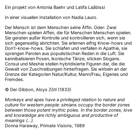
Ein projekt von Antonia Baehr und Latifa Laâbissi
In einer visuellen Installation von Nadia Lauro.
Der Mensch ist dem Menschen seine Äffin. Oder: Zwei
Menschen spielen Affen, die für Menschen Menschen spielen.
Sie geraten außer Kontrolle und kontrollieren sich, wenn sie
sich gegenseitig abrichten. Sie erlernen eifrig Know-hows und
Don’t-know-hows. Sie schlafen und verfallen in Apathie, sie
sprengen Parolen aus populistischen Reden in die Luft. Sie
kannibalisieren Posen, ikonische Tänze, sticken Slogans.
Consul und Meshie stellen hybridisierte Figuren dar, die die
Gewalt von Zuschreibungen hinterfragen. Sie wirbeln an der
Grenze der Kategorien Natur/Kultur, Mann/Frau, Eigenes und
Fremdes.
© Der Gibbon, Aloys Zötl (1833)
Monkeys and apes have a privileged relation to nature and
culture for western people: simians occupy the border zones
between those potent mythic poles. In the border zones, love
and knowledge are richly ambiguous and productive of
meanings (…).
Donna Haraway, Primate Visions, 1989