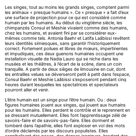
Les singes, tout au moins les grands singes, comptent parmi
les animaux « presque humains ». Ce « presque » a fait d’eux
une surface de projection pour ce qui est considéré comme
humain par les humains. Au début du vingtième siècle, les
chimpanzés Consul et Meshie vivaient comme des humains,
chez les humains, et avaient fini par se considérer eux-
mêmes comme tels. Antonia Baehr et Latifa Laâbissi revêtent
leurs identités simiesques, sans garantir l’historiquement
correct. Fortement poilues et libres de mœurs, impertinentes
et impudiques, ces deux guenons humaines occupent une
installation visuelle de Nadia Lauro qui se niche dans les
musées et les théâtres, à l’écart de la scène, dans un coin
tranquille. A partir de deux sièges de limousine en cuir, dont
les entrailles velues se déverseront petit à petit dans l’espace,
Consul Baehr et Meshie Laâbissi s’exposeront pendant cinq
heures durant lesquelles les spectatrices et spectateurs
pourront aller et venir.
L’être humain est un singe pour l’être humain. Ou : deux
figures humaines jouent aux singes, qui jouent aux humains
pour les humains. Elles perdent le contrôle et le reprennent en
se dressant mutuellement. Elles font l’apprentissage zélé de
savoirs-faire et de savoirs-pas-faire. Elles dorment et
tombent dans l’apathie, elles font exploser en vol des mots
d’ordre déclamés par les discours populistes. Elles
cannibalisent des poses, des danses iconiques, brodent des