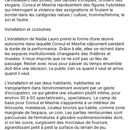
slogans. Consul et Meshie représentent des figures hybridées
qui interrogent la violence des assignations et foutent le
bordel dans les catégories nature / culture, homme/femme, le
soi et l’autre.
Installation et costumes
L’installation de Nadia Lauro prend la forme d’une œuvre
autonome dans laquelle Consul et Meshie séjournent pendant
la durée de la performance. Grâce à elle, elles se nichent dans
les espaces institutionnels changeants des théâtres et
musées. Il nous importe que ce ne soit pas un lieu de
passage. Rester avec nous pour passer du temps ensemble
doit être une décision. Le public s’en va quand il veut et arrive
quand il veut.
L’installation et ses deux habitants, habitantes se
transplantent dans l’environnement existant par un geste
d’occupation, ce qui génère une situation plutôt intime, pour
environ 30 à 50 spectatricesï»¿, spectateurs. Le camp de
base pour Consul et Meshie s’apparente à un intérieur de
limousine, matelassé, couleur bronze qui habite, comme zone
marginale de l’espace, un coin. Les parties rembourrées sont
parcourues de fermetures à glissière surdimensionnées dont,
si on les ouvre, surgissent des morceaux de fourrure,
agrandissant petit à petit la surface du terrain de jeu.