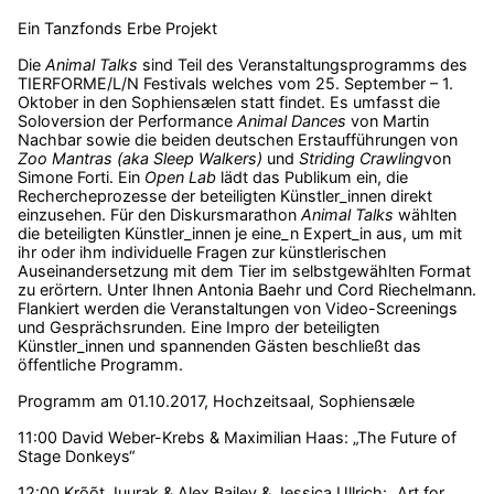
Ein Tanzfonds Erbe Projekt
Die
Animal Talks
sind Teil des Veranstaltungsprogramms des
TIERFORME/L/N Festivals welches vom 25. September – 1.
Oktober in den Sophiensælen statt findet. Es umfasst die
Soloversion der Performance
Animal Dances
von Martin
Nachbar sowie die beiden deutschen Erstaufführungen von
Zoo Mantras (aka Sleep Walkers)
und
Striding Crawling
von
Simone Forti. Ein
Open Lab
lädt das Publikum ein, die
Rechercheprozesse der beteiligten Künstler_innen direkt
einzusehen. Für den Diskursmarathon
Animal Talks
wählten
die beteiligten Künstler_innen je eine_n Expert_in aus, um mit
ihr oder ihm individuelle Fragen zur künstlerischen
Auseinandersetzung mit dem Tier im selbstgewählten Format
zu erörtern. Unter Ihnen Antonia Baehr und Cord Riechelmann.
Flankiert werden die Veranstaltungen von Video-Screenings
und Gesprächsrunden. Eine Impro der beteiligten
Künstler_innen und spannenden Gästen beschließt das
öffentliche Programm.
Programm am 01.10.2017, Hochzeitsaal, Sophiensæle
11:00 David Weber-Krebs & Maximilian Haas: „The Future of
Stage Donkeys“
12:00 Krõõt Juurak & Alex Bailey & Jessica Ullrich: „Art for