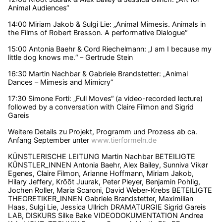
Animal Audiences“
14:00 Miriam Jakob & Sulgi Lie: „Animal Mimesis. Animals in
the Films of Robert Bresson. A performative Dialogue“
15:00 Antonia Baehr & Cord Riechelmann: „I am I because my
little dog knows me.“ – Gertrude Stein
16:30 Martin Nachbar & Gabriele Brandstetter: „Animal
Dances – Mimesis and Mimicry“
17:30 Simone Forti: „Full Moves“ (a video-recorded lecture)
followed by a conversation with Claire Filmon and Sigrid
Gareis
Weitere Details zu Projekt, Programm und Prozess ab ca.
Anfang September unter
www.tierformeln.de
KÜNSTLERISCHE LEITUNG Martin Nachbar BETEILIGTE
KÜNSTLER_INNEN Antonia Baehr, Alex Bailey, Sunniva Vikør
Egenes, Claire Filmon, Arianne Hoffmann, Miriam Jakob,
Hilary Jeffery, Krõõt Juurak, Peter Pleyer, Benjamin Pohlig,
Jochen Roller, Maria Scaroni, David Weber-Krebs BETEILIGTE
THEORETIKER_INNEN Gabriele Brandstetter, Maximilian
Haas, Sulgi Lie, Jessica Ullrich DRAMATURGIE Sigrid Gareis
LAB, DISKURS Silke Bake VIDEODOKUMENTATION Andrea